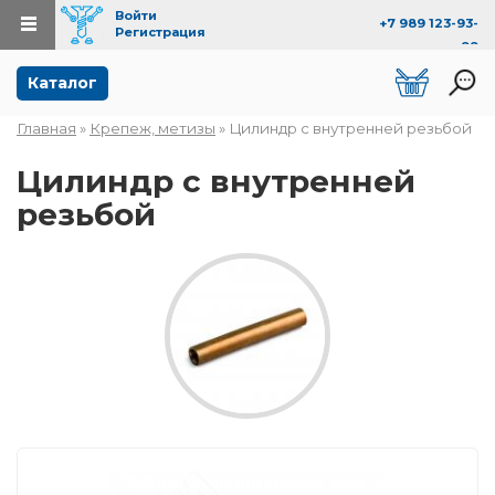
Войти
+7 989 123-93-
Регистрация
99
Перейти к основному содержанию
Каталог
Главная
»
Крепеж, метизы
» Цилиндр с внутренней резьбой
Вы здесь
Цилиндр с внутренней
резьбой