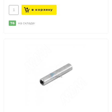
76
на складе