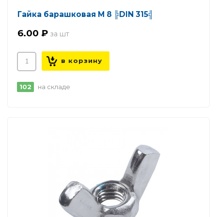
Гайка барашковая М 8 ╠DIN 315╣
6.00 ₽
102
на складе