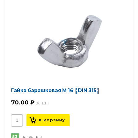
Гайка барашковая М 16 ╠DIN 315╣
70.00 ₽
53
на складе