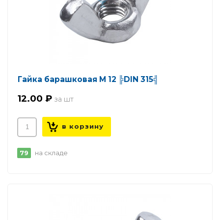
Гайка барашковая М 12 ╠DIN 315╣
12.00 ₽
79
на складе