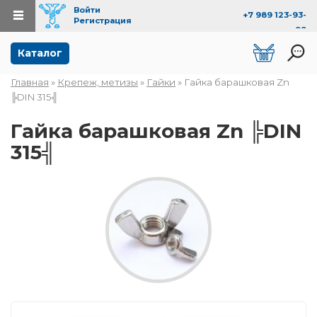
Войти
+7 989 123-93-
Регистрация
99
Перейти к основному содержанию
Каталог
Главная
»
Крепеж, метизы
»
Гайки
» Гайка барашковая Zn
Вы здесь
╠DIN 315╣
Гайка барашковая Zn ╠DIN
315╣