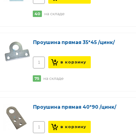
40
на складе
Проушина прямая 35*45 /цинк/
75
на складе
Проушина прямая 40*90 /цинк/