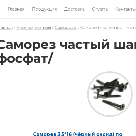
Главная
Продукция
Доставка
Оплата
Контакты
лавная
»
Крепеж, метизы
»
Саморезы
» Саморез частый шаг ''мета
Вы здесь
Саморез частый шаг 
фосфат/
Саморез 3,5*16 (чёрный оксид) по