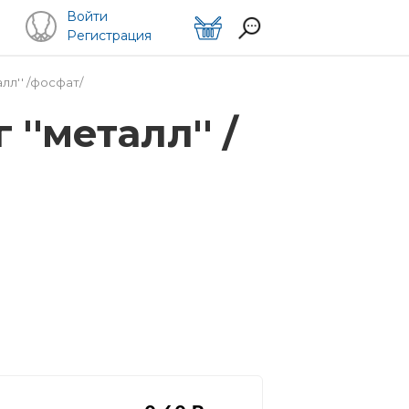
Войти
Регистрация
лл'' /фосфат/
''металл'' /