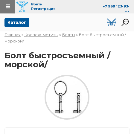
Войти
+7 989 123-93-
Регистрация
99
Перейти к основному содержанию
Каталог
Главная
»
Крепеж, метизы
»
Болты
» Болт быстросъемный /
Вы здесь
морской/
Болт быстросъемный /
морской/