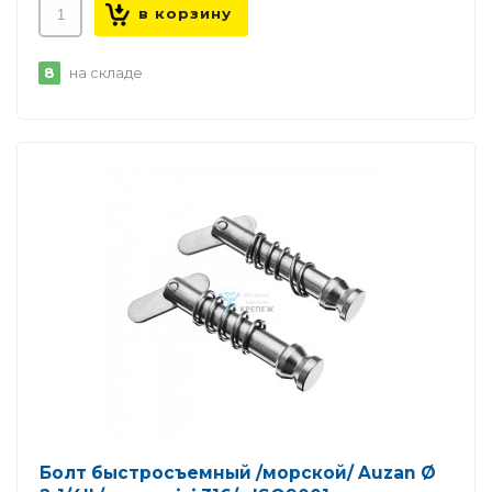
8
на складе
Болт быстросъемный /морской/ Auzan Ø