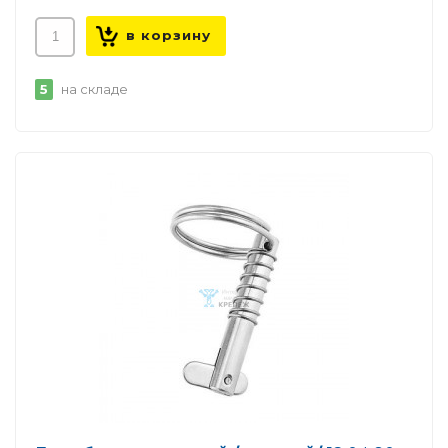
5
на складе