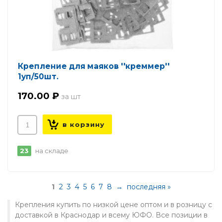
Крепление для маяков ''креммер''
1уп/50шт.
170.00 ₽
23
на складе
Страницы
1
2
3
4
5
6
7
8
→
последняя »
Крепления купить по низкой цене оптом и в розницу с
доставкой в Краснодар и всему ЮФО. Все позиции в