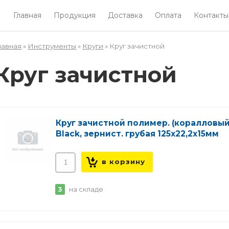
Главная
Продукция
Доставка
Оплата
Контакты
лавная
»
Инструменты
»
Круги
» Круг зачистной
Вы здесь
Круг зачистной
Круг зачистной полимер. (коралловый
Black, зернист. грубая 125х22,2х15мм
3
на складе