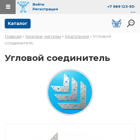
Войти
+7 989 123-93-
Регистрация
99
Перейти к основному содержанию
Каталог
Главная
»
Крепеж, метизы
»
Крепления
» Угловой
Вы здесь
соединитель
Угловой соединитель