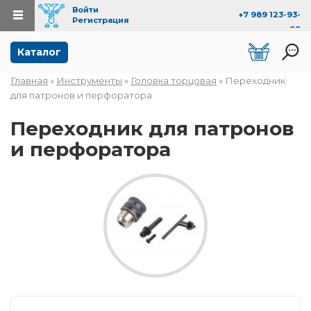
Войти
+7 989 123-93-
Регистрация
99
Перейти к основному содержанию
Каталог
Главная
»
Инструменты
»
Головка торцовая
» Переходник
Вы здесь
для патронов и перфоратора
Переходник для патронов
и перфоратора