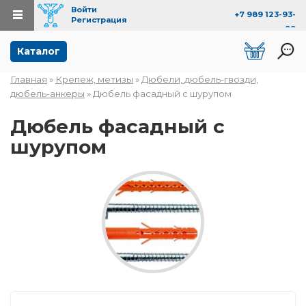
Войти
+7 989 123-93-
Регистрация
99
Перейти к основному содержанию
Каталог
Главная
»
Крепеж, метизы
»
Дюбели, дюбель-гвозди,
Вы здесь
дюбель-анкеры
» Дюбель фасадный с шурупом
Дюбель фасадный с
шурупом