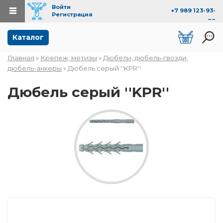
Войти
+7 989 123-93-
Регистрация
99
Перейти к основному содержанию
Каталог
Главная
»
Крепеж, метизы
»
Дюбели, дюбель-гвозди,
Вы здесь
дюбель-анкеры
» Дюбель серый ''KPR''
Дюбель серый ''KPR''