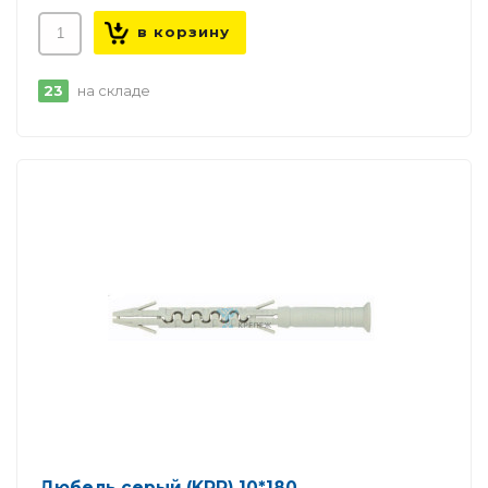
23
на складе
Дюбель серый (KPR) 10*180