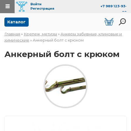
Войти
+7 989 123-93-
Регистрация
99
Перейти к основному содержанию
Каталог
Главная
»
Крепеж, метизы
»
Анкеры забивные, клиновые и
Вы здесь
химические
» Анкерный болт с крюком
Анкерный болт с крюком