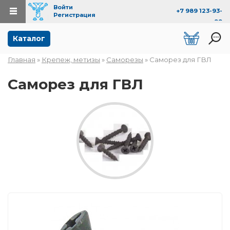
Войти
+7 989 123-93-
Регистрация
99
Перейти к основному содержанию
Каталог
Главная
»
Крепеж, метизы
»
Саморезы
» Саморез для ГВЛ
Вы здесь
Саморез для ГВЛ