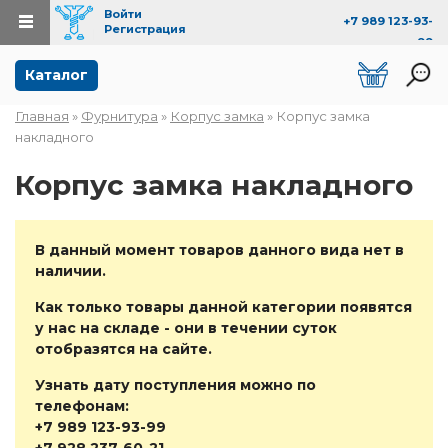
Войти
+7 989 123-93-
Регистрация
99
Перейти к основному содержанию
Каталог
Главная
»
Фурнитура
»
Корпус замка
» Корпус замка
Вы здесь
накладного
Корпус замка накладного
В данный момент товаров данного вида нет в
наличии.
Как только товары данной категории появятся
у нас на складе - они в течении суток
отобразятся на сайте.
Узнать дату поступления можно по
телефонам:
+7 989 123-93-99
+7 928 237-60-21