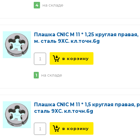
4
на складе
Плашка CNIC М 11 * 1,25 круглая правая, 
м. сталь 9ХС. кл.точн.6g
1
на складе
Плашка CNIC М 11 * 1,5 круглая правая, р
сталь 9ХС. кл.точн.6g