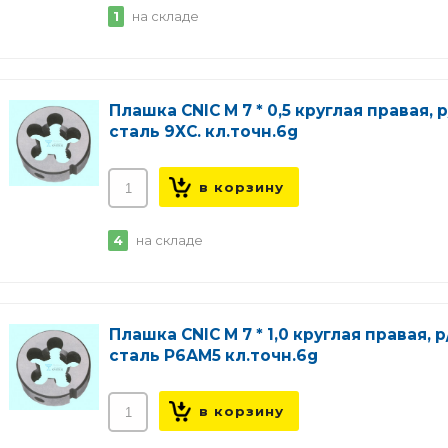
1
на складе
Плашка CNIC М 7 * 0,5 круглая правая, р
сталь 9ХС. кл.точн.6g
4
на складе
Плашка CNIC М 7 * 1,0 круглая правая, р
сталь Р6АМ5 кл.точн.6g