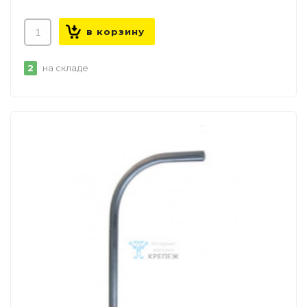
2
на складе