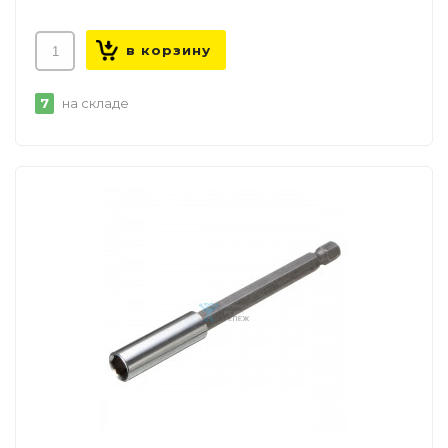
7
на складе