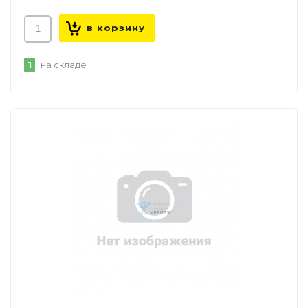
1
на складе