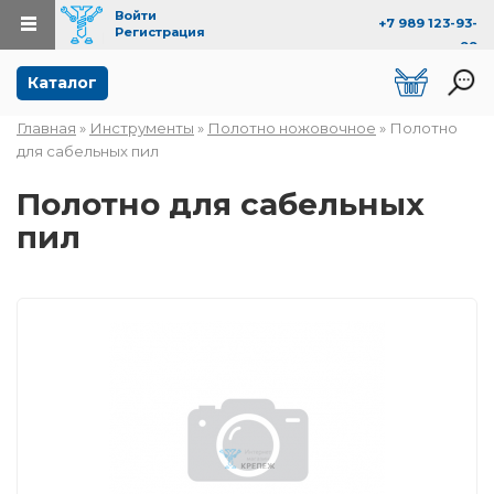
Войти
+7 989 123-93-
Регистрация
99
Перейти к основному содержанию
Каталог
Главная
»
Инструменты
»
Полотно ножовочное
» Полотно
Вы здесь
для сабельных пил
Полотно для сабельных
пил