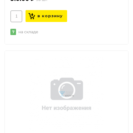
7
на складе